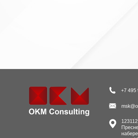
+7 495 
msk@ok
123112,
Пресне
набере