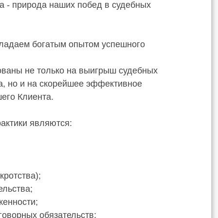
а - природа наших побед в судебных
обладаем богатым опытом успешного
ованы не только на выигрыш судебных
а, но и на скорейшее эффективное
шего Клиента.
актики являются:
кротства);
ельства;
женности;
говорных обязательств;