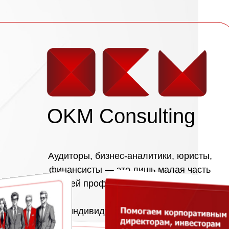
OKM Consulting
OKM Consulting
Аудиторы, бизнес-аналитики, юристы,
финансисты — это лишь малая часть
нашей профессиональной команды
Мы индивидуально проанализируем
вашу задачу и подберём подходящих