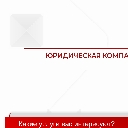
OKM Konsul
ЮРИДИЧЕСКАЯ КОМП
Какие услуги вас интересуют?